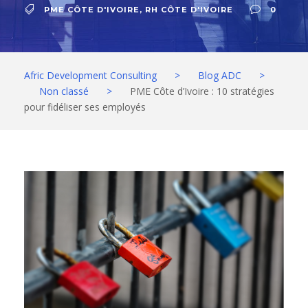
PME CÔTE D'IVOIRE
,
RH CÔTE D'IVOIRE
0
Afric Development Consulting
>
Blog ADC
>
Non classé
>
PME Côte d’Ivoire : 10 stratégies
pour fidéliser ses employés