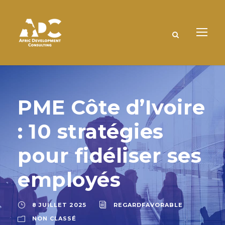
PME Côte d’Ivoire
: 10 stratégies
pour fidéliser ses
employés
8 JUILLET 2025
REGARDFAVORABLE
NON CLASSÉ