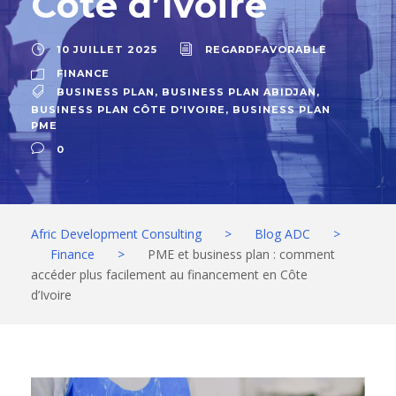
Côte d’Ivoire
10 JUILLET 2025
REGARDFAVORABLE
FINANCE
BUSINESS PLAN
,
BUSINESS PLAN ABIDJAN
,
BUSINESS PLAN CÔTE D'IVOIRE
,
BUSINESS PLAN
PME
0
Afric Development Consulting
>
Blog ADC
>
Finance
>
PME et business plan : comment
accéder plus facilement au financement en Côte
d’Ivoire