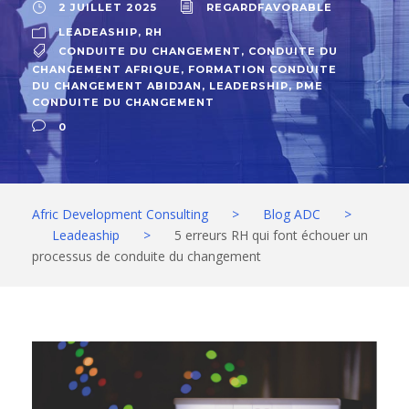
2 JUILLET 2025
REGARDFAVORABLE
LEADEASHIP
,
RH
CONDUITE DU CHANGEMENT
,
CONDUITE DU
CHANGEMENT AFRIQUE
,
FORMATION CONDUITE
DU CHANGEMENT ABIDJAN
,
LEADERSHIP
,
PME
CONDUITE DU CHANGEMENT
0
Afric Development Consulting
>
Blog ADC
>
Leadeaship
>
5 erreurs RH qui font échouer un
processus de conduite du changement