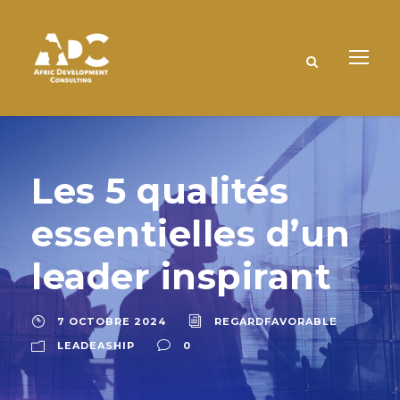
Les 5 qualités
essentielles d’un
leader inspirant
7 OCTOBRE 2024
REGARDFAVORABLE
LEADEASHIP
0