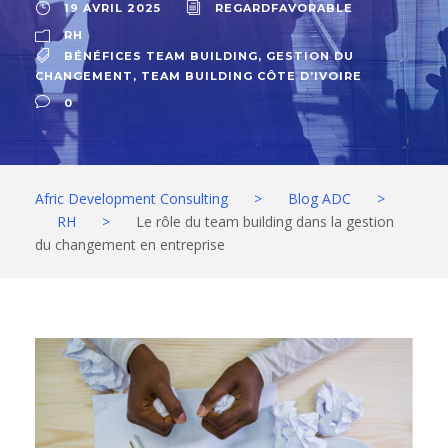
19 AVRIL 2025
REGARDFAVORABLE
RH
BÉNÉFICES TEAM BUILDING
,
GESTION DU
CHANGEMENT
,
TEAM BUILDING CÔTE D’IVOIRE
0
Afric Development Consulting
>
Blog ADC
>
RH
>
Le rôle du team building dans la gestion
du changement en entreprise