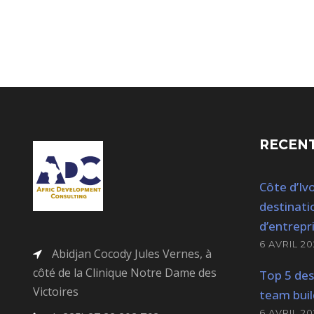
RECENT
Côte d’Ivo
destinati
d’entrepr
6 AVRIL 20
Abidjan Cocody Jules Vernes, à
côté de la Clinique Notre Dame des
Top 5 des
Victoires
team buil
6 AVRIL 20