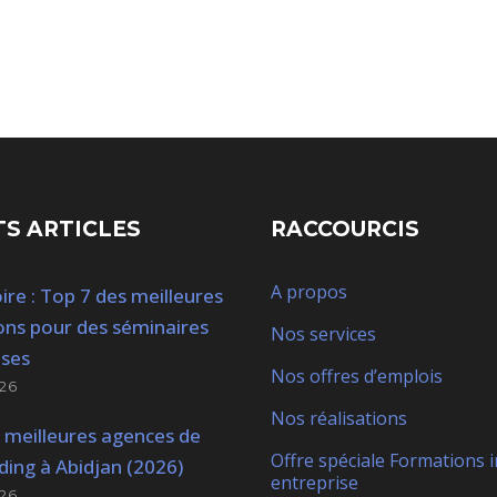
S ARTICLES
RACCOURCIS
A propos
ire : Top 7 des meilleures
ons pour des séminaires
Nos services
ises
Nos offres d’emplois
26
Nos réalisations
 meilleures agences de
Offre spéciale Formations i
ding à Abidjan (2026)
entreprise
26