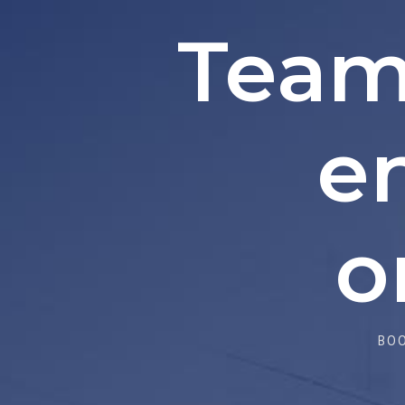
Team
e
o
BOO