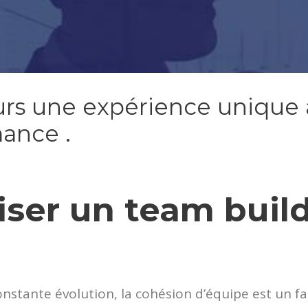
urs une expérience unique a
mance .
ser un team buil
tante évolution, la cohésion d’équipe est un fac