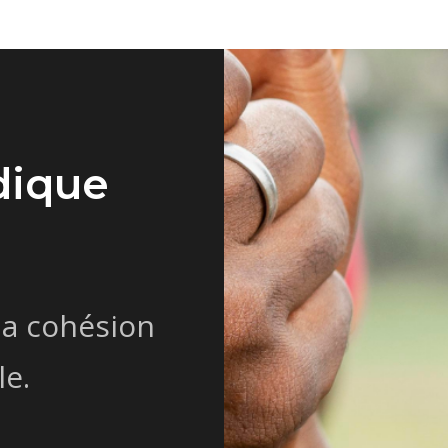
dique
la cohésion
le.