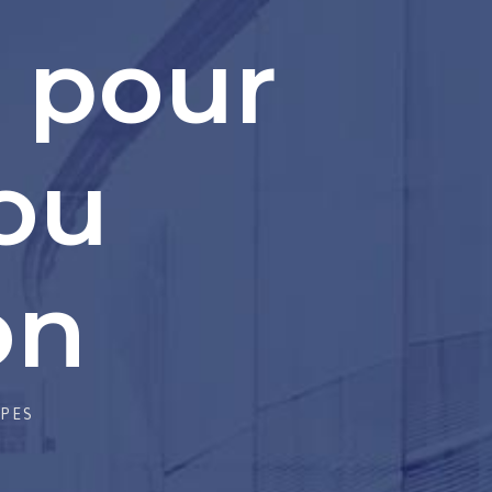
 pour
ou
on
IPES