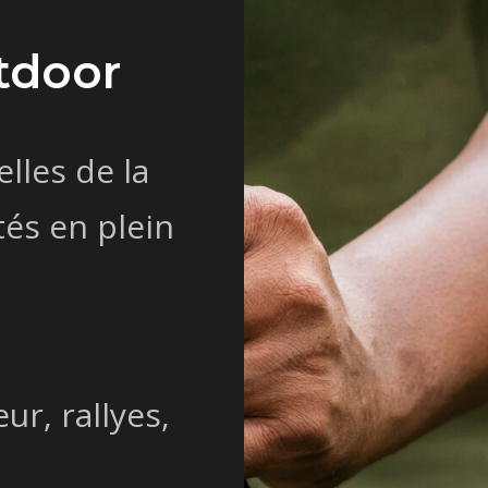
tdoor
lles de la
tés en plein
ur, rallyes,